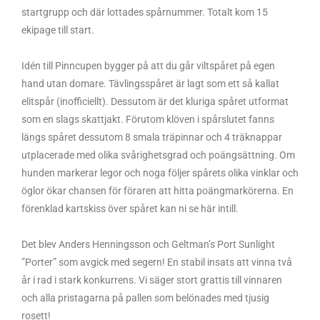
startgrupp och där lottades spårnummer. Totalt kom 15
ekipage till start.
Idén till Pinncupen bygger på att du går viltspåret på egen
hand utan domare. Tävlingsspåret är lagt som ett så kallat
elitspår (inofficiellt). Dessutom är det kluriga spåret utformat
som en slags skattjakt. Förutom klöven i spårslutet fanns
längs spåret dessutom 8 smala träpinnar och 4 träknappar
utplacerade med olika svårighetsgrad och poängsättning. Om
hunden markerar legor och noga följer spårets olika vinklar och
öglor ökar chansen för föraren att hitta poängmarkörerna. En
förenklad kartskiss över spåret kan ni se här intill.
Det blev Anders Henningsson och Geltman’s Port Sunlight
”Porter” som avgick med segern! En stabil insats att vinna två
år i rad i stark konkurrens. Vi säger stort grattis till vinnaren
och alla pristagarna på pallen som belönades med tjusig
rosett!