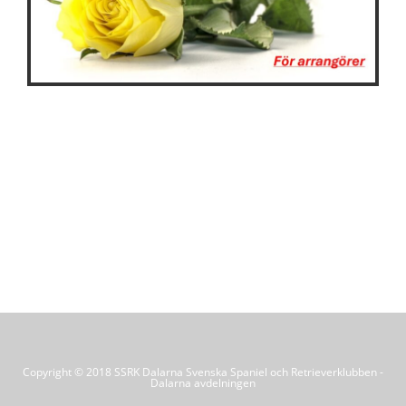
Copyright © 2018 SSRK Dalarna Svenska Spaniel och Retrieverklubben -
Dalarna avdelningen