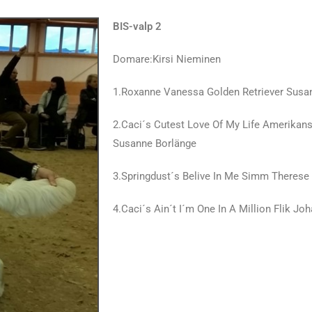
BIS-valp 2
Domare:Kirsi Nieminen
1.Roxanne Vanessa Golden Retriever Sus
2.Caci´s Cutest Love Of My Life Amerikan
Susanne Borlänge
3.Springdust´s Belive In Me Simm Therese
4.Caci´s Ain´t I´m One In A Million Flik J