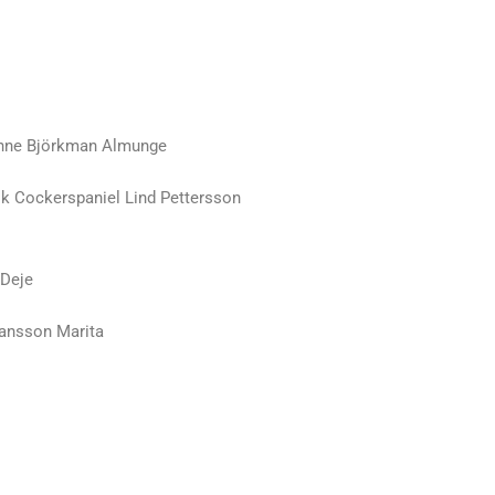
anne Björkman Almunge
sk Cockerspaniel Lind Pettersson
 Deje
ohansson Marita