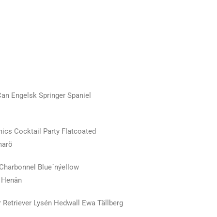
an Engelsk Springer Spaniel
s Cocktail Party Flatcoated
marö
Charbonnel Blue´nýellow
n Henån
 Retriever Lysén Hedwall Ewa Tällberg