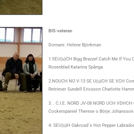
BIS-veteran
Domare: Helene Björkman
1.SEU(u)CH Bigg Brazzel Catch Me If You C
Rosenblad Katarina Spånga
2.NOUCH NO V-13 SE U(u)CH SE VCH Comic
Retriever Sundell Ericsson Charlotte Ham
3. . C.I.E. NORD JV-08 NORD UCH VDHCH 
Cockerspaniel Therese o Börje Johansso
4. SEU(u)H Oakroad´s Hot Pepper Labrador