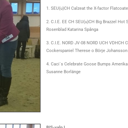
1. SEU(u)CH Calzeat the X-factor Flatcoat
2. C.I.E. EE CH SEU(u)CH Big Brazzel Hot 
Rosenblad Katarina Spånga
3. C.I.E. NORD JV-08 NORD UCH VDHCH Ch
Cockerspaniel Therese o Börje Johansso
4. Caci´s Celebrate Goose Bumps Amerika
Susanne Borlänge
BIS-valp I