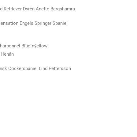
ed Retriever Dyrén Anette Bergshamra
Sensation Engels Springer Spaniel
arbonnel Blue´nýellow
n Henån
nsk Cockerspaniel Lind Pettersson