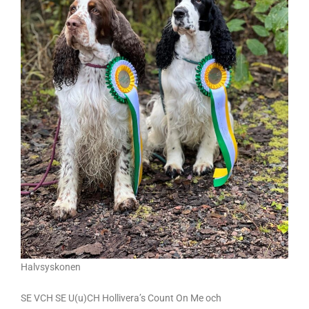
Halvsyskonen
SE VCH SE U(u)CH Hollivera’s Count On Me och