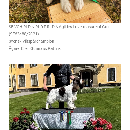
SE VCH RLD N RLD F RLD A Agildes Lovetreasure of Gold
(SE63488/2021)
Svensk Viltspårchampion
Ägare: Ellen Gunnars, Rättvik