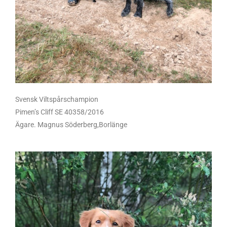
Svensk Viltspårschampion
Pimen’s Cliff SE 40358/2016
Ägare. Magnus Söderberg,Borlänge