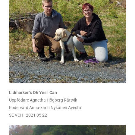
Lidmarken’s Oh Yes I Can
Uppfödare Agnetha Högberg Rättvik
Fodervärd Anna-karin Nykänen Avesta
SE VCH 2021 05 22