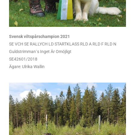
Svensk viltspårschampion 2021
SE VCH SE RALLYCH LD STARTKLASS RLD A RLD F RLD N
Guldstrimman`s Inget Är Omöjligt
SE42601/2018
Ägare: Ulrika Wallin