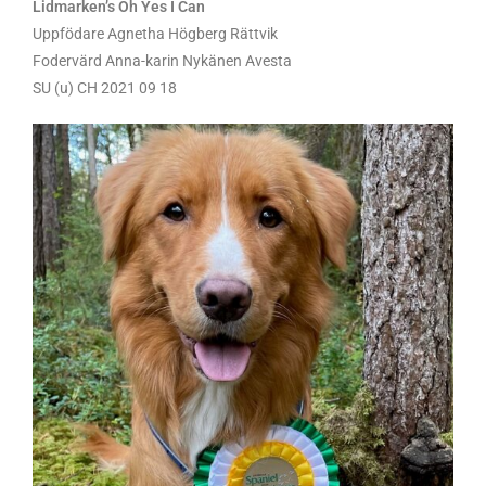
Lidmarken’s Oh Yes I Can
Uppfödare Agnetha Högberg Rättvik
Fodervärd Anna-karin Nykänen Avesta
SU (u) CH 2021 09 18