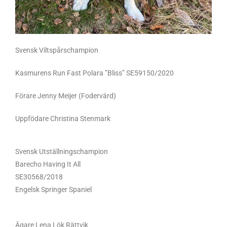
Svensk Viltspårschampion
Kasmurens Run Fast Polara ”Bliss” SE59150/2020
Förare Jenny Meijer (Fodervärd)
Uppfödare Christina Stenmark
Svensk Utställningschampion
Barecho Having It All
SE30568/2018
Engelsk Springer Spaniel
Ägare Lena Lök Rättvik