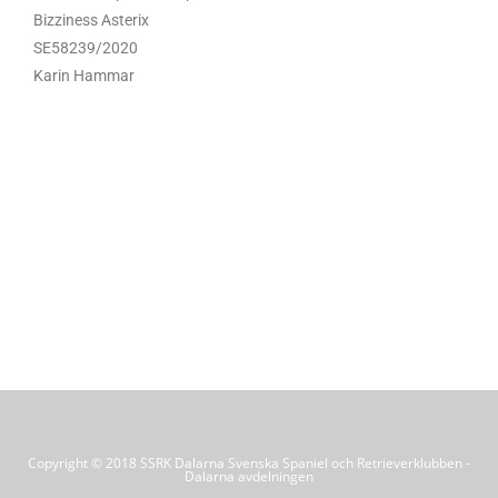
Bizziness Asterix
SE58239/2020
Karin Hammar
Copyright © 2018 SSRK Dalarna Svenska Spaniel och Retrieverklubben -
Dalarna avdelningen