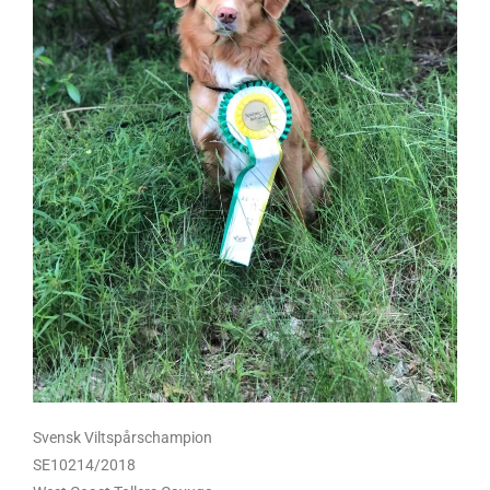
Svensk Viltspårschampion
SE10214/2018