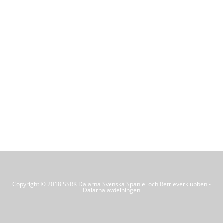
Copyright © 2018 SSRK Dalarna Svenska Spaniel och Retrieverklubben -
Dalarna avdelningen