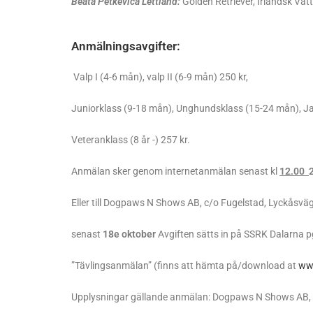
Beata Petkevica Lettland:
Golden Retriever, Irländsk Vatt
Anmälningsavgifter:
Valp I (4-6 mån), valp II (6-9 mån) 250 kr,
Juniorklass (9-18 mån), Unghundsklass (15-24 mån), Jak
Veteranklass (8 år -) 257 kr.
Anmälan sker genom internetanmälan senast kl
12.00
Eller till Dogpaws N Shows AB, c/o Fugelstad, Lyckåsv
senast
18e oktober
Avgiften sätts in på SSRK Dalarna 
”Tävlingsanmälan” (finns att hämta på/download at
ww
Upplysningar gällande anmälan: Dogpaws N Shows AB, te