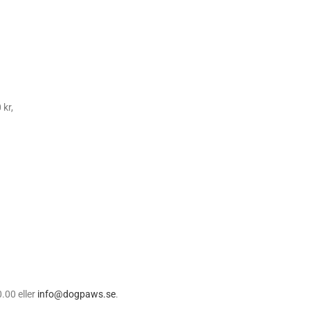
kr,
.00 eller
info@dogpaws.se
.