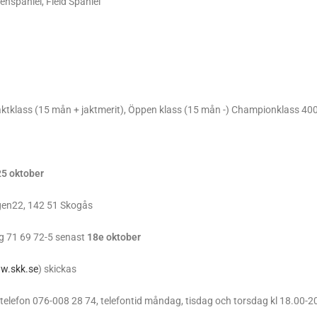
enspaniel, Field Spaniel
tklass (15 mån + jaktmerit), Öppen klass (15 mån -) Championklass 400 
25 oktober
ägen22, 142 51 Skogås
pg 71 69 72-5 senast
18e oktober
w.skk.se
) skickas
lefon 076-008 28 74, telefontid måndag, tisdag och torsdag kl 18.00-20