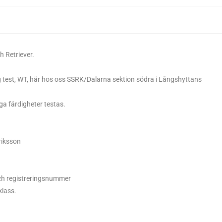
h Retriever.
g test, WT, här hos oss SSRK/Dalarna sektion södra i Långshyttans
ga färdigheter testas.
riksson
h registreringsnummer
klass.