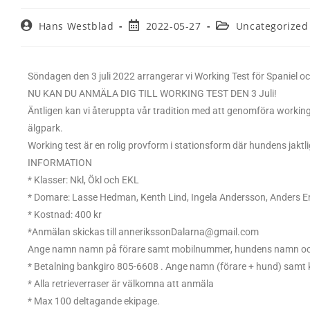
Hans Westblad
2022-05-27
Uncategorized
Söndagen den 3 juli 2022 arrangerar vi Working Test för Spaniel oc
NU KAN DU ANMÄLA DIG TILL WORKING TEST DEN 3 Juli!
Äntligen kan vi återuppta vår tradition med att genomföra workin
älgpark.
Working test är en rolig provform i stationsform där hundens jaktli
INFORMATION
* Klasser: Nkl, Ökl och EKL
* Domare: Lasse Hedman, Kenth Lind, Ingela Andersson, Anders E
* Kostnad: 400 kr
*Anmälan skickas till annerikssonDalarna@gmail.com
Ange namn namn på förare samt mobilnummer, hundens namn oc
* Betalning bankgiro 805-6608 . Ange namn (förare + hund) samt 
* Alla retrieverraser är välkomna att anmäla
* Max 100 deltagande ekipage.