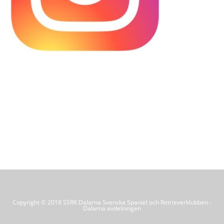
Copyright © 2018 SSRK Dalarna Svenska Spaniel och Retrieverklubben -
Dalarna avdelningen