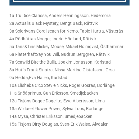
1a Tru Dice Clarissa, Anders Henningsson, Hedemora
2a Actualis Black Mystery, Bengt Back, Rättvik
3a Soldrivans Coral seach for Nemo, Tapio Hurtta, Västerås
4a Rödhättas Nogger, Ingrid Höglund, Rättvik
5a Tans&Tins Mickey Mouse, Mikael Holmqvist, Östhammar
6a FlatterhaftSay You Will, Gudrun Berggren, Rättvik
7a Seawild Bite the Bullit, Joakim Jonasson, Karlstad
8a Hut´s Frank Sinatra, Nissa Martina Gistafsson, Orsa
9a Hedda,Eva Hallén, Karlstad
10a Elisheba Cico Stevie Nicks, Roger Gösras, Borlänge
11a Snöåprimus, Gun Eriksson, Smedjebacken
12a Tisjöns Dogge Dogelito, Ewa Albertsson, Lima
13a Wildaeel Flower Power, Sylvia Loos, Borlänge
14a Mysa, Christer Eriksson, Smedjebacken
15a Tisjöns Dirty Douglas, Sven-Erik Waise. Älvdalen