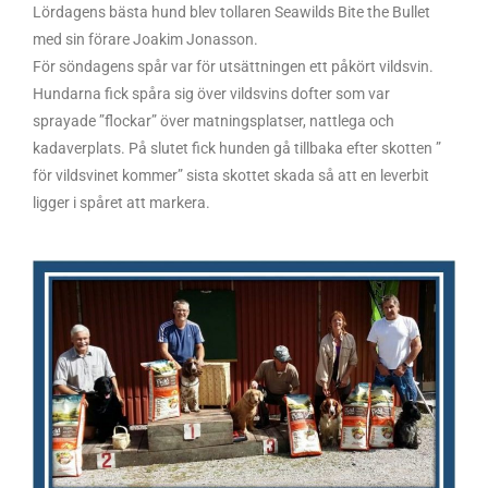
Lördagens bästa hund blev tollaren Seawilds Bite the Bullet
med sin förare Joakim Jonasson.
För söndagens spår var för utsättningen ett påkört vildsvin.
Hundarna fick spåra sig över vildsvins dofter som var
sprayade ”flockar” över matningsplatser, nattlega och
kadaverplats. På slutet fick hunden gå tillbaka efter skotten ”
för vildsvinet kommer” sista skottet skada så att en leverbit
ligger i spåret att markera.