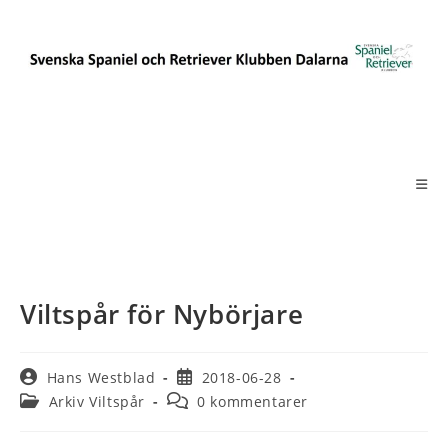
Hoppa
till
innehållet
Viltspår för Nybörjare
Inläggsförfattare:
Inlägget
Hans Westblad
2018-06-28
publicerat:
Inläggskategori:
Kommentarer
Arkiv Viltspår
0 kommentarer
på
inlägget: