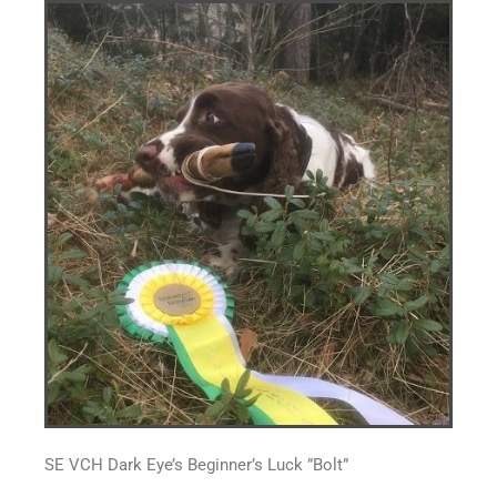
SE VCH Dark Eye’s Beginner’s Luck ”Bolt”