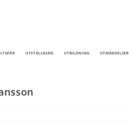
ILTSPÅR
UTSTÄLLNING
UTBILDNING
UTMÄRKELSER
hansson