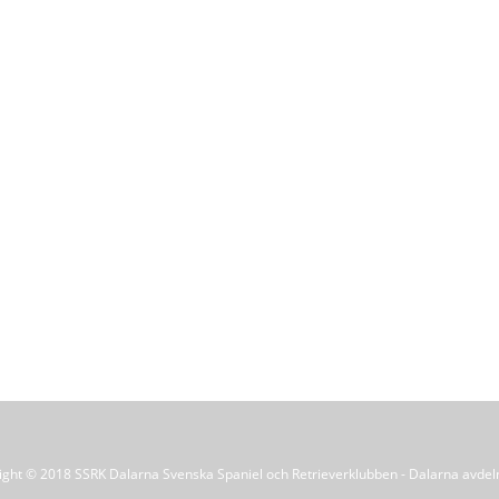
ight © 2018 SSRK Dalarna Svenska Spaniel och Retrieverklubben - Dalarna avdel