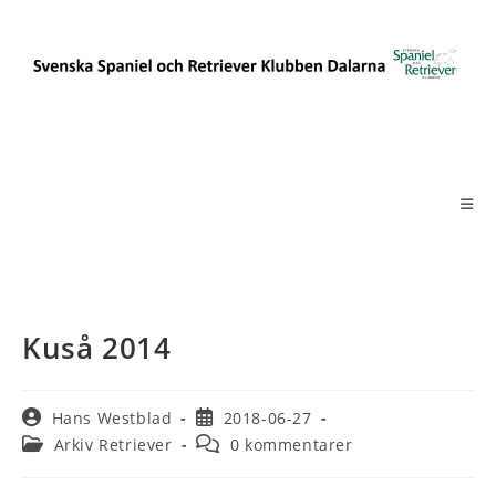
Hoppa
till
innehållet
Kuså 2014
Inläggsförfattare:
Inlägget
Hans Westblad
2018-06-27
publicerat:
Inläggskategori:
Kommentarer
Arkiv Retriever
0 kommentarer
på
inlägget: