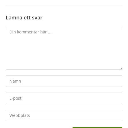
Lämna ett svar
Kommentar
Ange
ditt
namn
Ange
eller
din
användarnamn
e-
Ange
för
postadress
URL
att
för
till