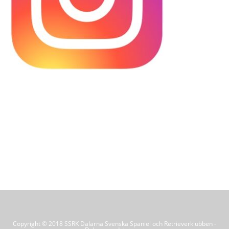
Copyright © 2018 SSRK Dalarna Svenska Spaniel och Retrieverklubben -