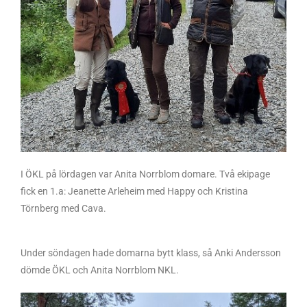
I ÖKL på lördagen var Anita Norrblom domare. Två ekipage
fick en 1.a: Jeanette Arleheim med Happy och Kristina
Törnberg med Cava.
Under söndagen hade domarna bytt klass, så Anki Andersson
dömde ÖKL och Anita Norrblom NKL.