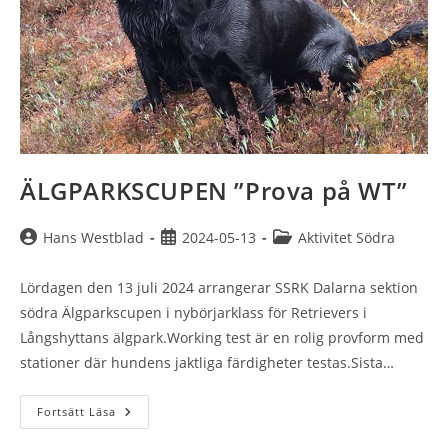
ÄLGPARKSCUPEN ”Prova på WT”
Inläggsförfattare:
Inlägget
Inläggskategori:
Hans Westblad
2024-05-13
Aktivitet Södra
publicerat:
Lördagen den 13 juli 2024 arrangerar SSRK Dalarna sektion
södra Älgparkscupen i nybörjarklass för Retrievers i
Långshyttans älgpark.Working test är en rolig provform med
stationer där hundens jaktliga färdigheter testas.Sista…
ÄLGPARKSCUPEN
Fortsätt Läsa
”Prova
På