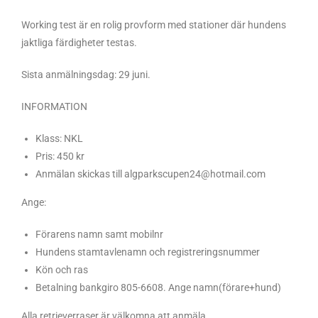
Working test är en rolig provform med stationer där hundens
jaktliga färdigheter testas.
Sista anmälningsdag: 29 juni.
INFORMATION
Klass: NKL
Pris: 450 kr
Anmälan skickas till algparkscupen24@hotmail.com
Ange:
Förarens namn samt mobilnr
Hundens stamtavlenamn och registreringsnummer
Kön och ras
Betalning bankgiro 805-6608. Ange namn(förare+hund)
Alla retrieverraser är välkomna att anmäla