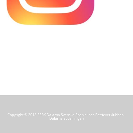
Copyright © 2018 SSRK Dalarna Svenska Spaniel och Retrieverklubben -
Dalarna avdelningen