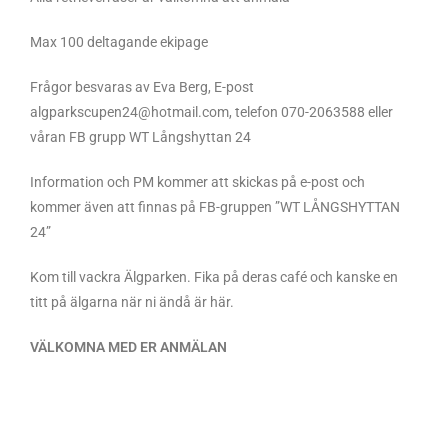
Max 100 deltagande ekipage
Frågor besvaras av Eva Berg, E-post
algparkscupen24@hotmail.com, telefon 070-2063588 eller
våran FB grupp WT Långshyttan 24
Information och PM kommer att skickas på e-post och
kommer även att finnas på FB-gruppen ”WT LÅNGSHYTTAN
24”
Kom till vackra Älgparken. Fika på deras café och kanske en
titt på älgarna när ni ändå är här.
VÄLKOMNA MED ER ANMÄLAN