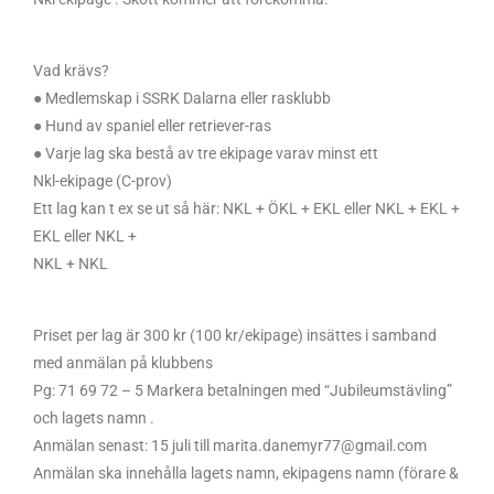
Vad krävs?
● Medlemskap i SSRK Dalarna eller rasklubb
● Hund av spaniel eller retriever-ras
● Varje lag ska bestå av tre ekipage varav minst ett
Nkl-ekipage (C-prov)
Ett lag kan t ex se ut så här: NKL + ÖKL + EKL eller NKL + EKL +
EKL eller NKL +
NKL + NKL
Priset per lag är 300 kr (100 kr/ekipage) insättes i samband
med anmälan på klubbens
Pg: 71 69 72 – 5 Markera betalningen med “Jubileumstävling”
och lagets namn .
Anmälan senast: 15 juli till marita.danemyr77@gmail.com
Anmälan ska innehålla lagets namn, ekipagens namn (förare &