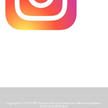
Copyright © 2018 SSRK Dalarna Svenska Spaniel och Retrieverklubben -
Dalarna avdelningen