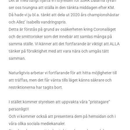
Det är med tungt hjärta vi i styrelsen för SSRK Dalarna tyvärr
ser oss tvungna att ställa in den tänkta middagen efter KM.
Då hade vi ju bl.a. tänkt att dela ut 2020 års championshästar
och Allez’ Isabells vandringspris.
Detta är förstås på grund av osäkerheten kring Coronaläget
och de smittorisker som det innebär att samlas många på
samma ställe. Vi känner att det fortfarande är viktigt att ALLA
tänker på försiktighet med att vara nära och umgås tätt
samman.
Naturligtvis arbetar vi fortfarande för att hitta möjligheter till
att träffas, men det får vänta tills läget känns säkrare och
restriktionerna har tagits bort.
I stället kommer styrelsen att uppvakta våra ”pristagare”
personligt!!
Och vi kommer också att presentera dem på hemsidan och i
våra olika sociala mediekanaler.