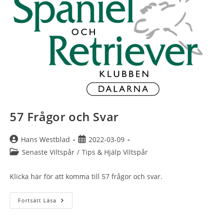
57 Frågor och Svar
Inläggsförfattare:
Inlägget
Hans Westblad
2022-03-09
publicerat:
Inläggskategori:
Senaste Viltspår
/
Tips & Hjälp Viltspår
Klicka här för att komma till 57 frågor och svar.
57
Fortsätt Läsa
Frågor
Och