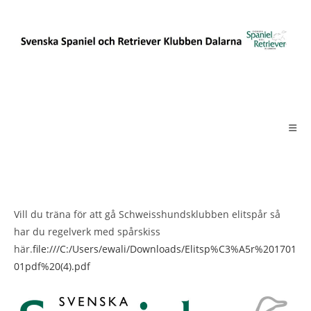
Hoppa
till
innehållet
Vill du träna för att gå Schweisshundsklubben elitspår så
har du regelverk med spårskiss
här.
file:///C:/Users/ewali/Downloads/Elitsp%C3%A5r%201701
01pdf%20(4).pdf