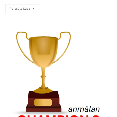
inlägget:
Inga
Fortsätt Läsa
Aktiviteter
Att
Redovisa
Ännu…
Men
Det
Kommer
!