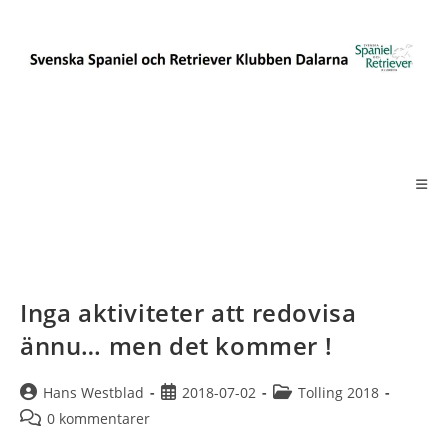
Hoppa
till
innehållet
Inga aktiviteter att redovisa
ännu… men det kommer !
Inläggsförfattare:
Inlägget
Inläggskategori:
Hans Westblad
2018-07-02
Tolling 2018
publicerat:
Kommentarer
0 kommentarer
på