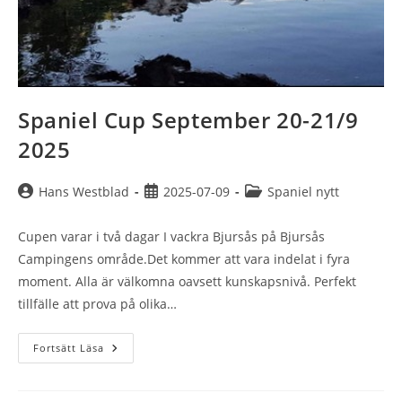
Spaniel Cup September 20-21/9
2025
Inläggsförfattare:
Inlägget
Inläggskategori:
Hans Westblad
2025-07-09
Spaniel nytt
publicerat:
Cupen varar i två dagar I vackra Bjursås på Bjursås
Campingens område.Det kommer att vara indelat i fyra
moment. Alla är välkomna oavsett kunskapsnivå. Perfekt
tillfälle att prova på olika…
Spaniel
Fortsätt Läsa
Cup
September
20-
21/9