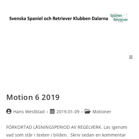
Hoppa
till
innehållet
Motion 6 2019
Inläggsförfattare:
Inlägget
Inläggskategori:
Hans Westblad
2019-01-09
Motioner
publicerat:
FÖRKORTAD LÅSNINGSPERIOD AV REGELVERK. Läs igenom
vad som står i texten i bilden. Skriv sedan en kommentar