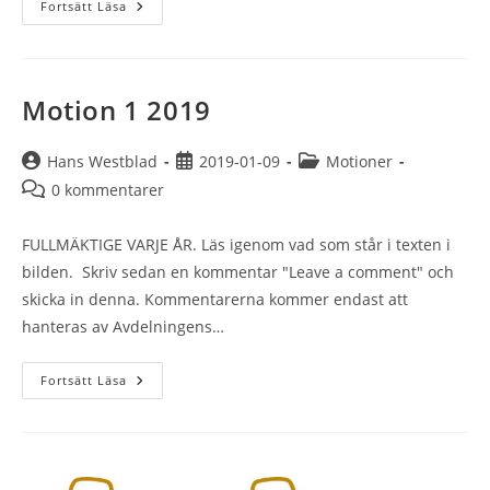
Motion
Fortsätt Läsa
2
2019
Motion 1 2019
Inläggsförfattare:
Inlägget
Inläggskategori:
Hans Westblad
2019-01-09
Motioner
publicerat:
Kommentarer
0 kommentarer
på
inlägget:
FULLMÄKTIGE VARJE ÅR. Läs igenom vad som står i texten i
bilden. Skriv sedan en kommentar "Leave a comment" och
skicka in denna. Kommentarerna kommer endast att
hanteras av Avdelningens…
Motion
Fortsätt Läsa
1
2019