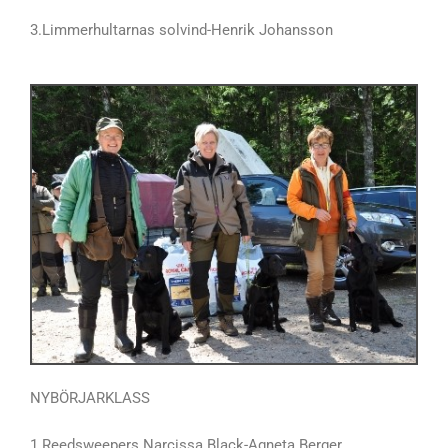
3.Limmerhultarnas solvind-Henrik Johansson
NYBÖRJARKLASS
1.Reedsweepers Narcissa Black-Agneta Berger