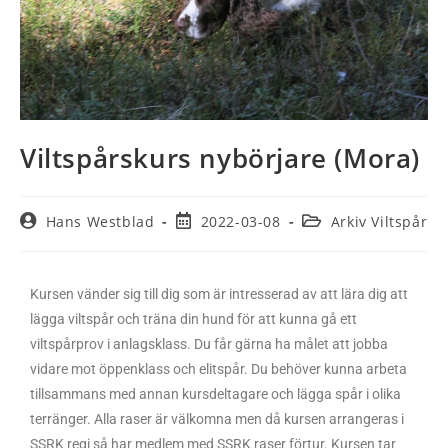
Viltspårskurs nybörjare (Mora)
Hans Westblad
2022-03-08
Arkiv Viltspår
Kursen vänder sig till dig som är intresserad av att lära dig att
lägga viltspår och träna din hund för att kunna gå ett
viltspårprov i anlagsklass. Du får gärna ha målet att jobba
vidare mot öppenklass och elitspår. Du behöver kunna arbeta
tillsammans med annan kursdeltagare och lägga spår i olika
terränger. Alla raser är välkomna men då kursen arrangeras i
SSRK regi så har medlem med SSRK raser förtur. Kursen tar