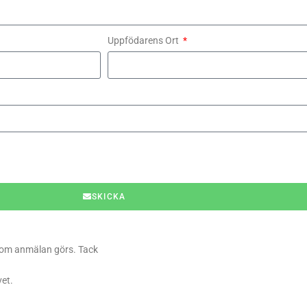
Uppfödarens Ort
SKICKA
 som anmälan görs. Tack
vet.