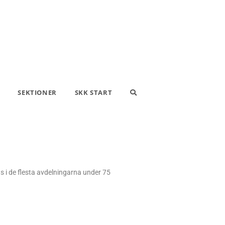
SEKTIONER
SKK START
s i de flesta avdelningarna under 75