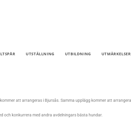
ILTSPÅR
UTSTÄLLNING
UTBILDNING
UTMÄRKELSER
aniel kommer att arrangeras i Bjursås. Samma upplägg kommer att arrangera
 med och konkurrera med andra avdelningars bästa hundar.