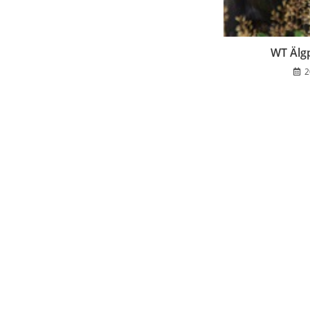
WT Älg
2