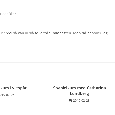
ö/Hedeåker
4411559 så kan vi slå följe från Dalahästen. Men då behöver jag
kurs i viltspår
Spanielkurs med Catharina
Lundberg
019-02-05
2019-02-28