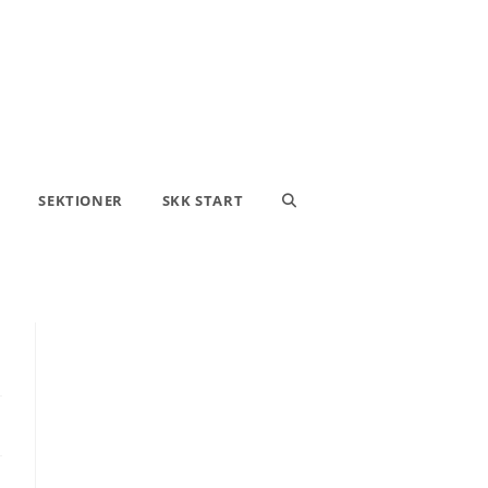
SEKTIONER
SKK START
SLÅ
PÅ/AV
WEBBPLATSSÖKNING