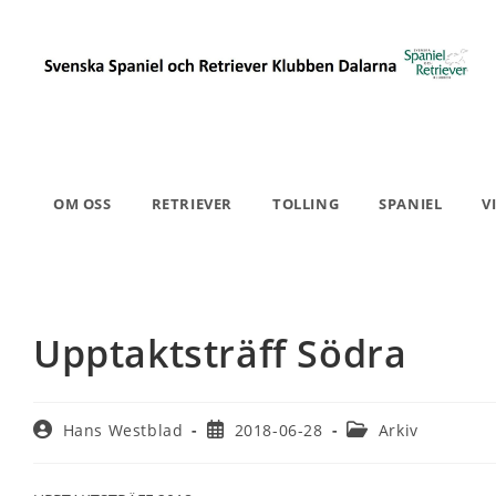
Hoppa
till
innehållet
OM OSS
RETRIEVER
TOLLING
SPANIEL
V
Upptaktsträff Södra
Inläggsförfattare:
Inlägget
Inläggskategori:
Hans Westblad
2018-06-28
Arkiv
publicerat: