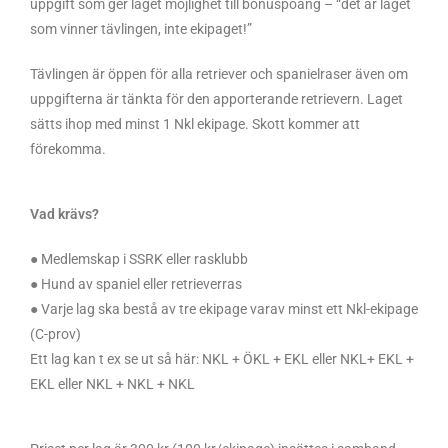
uppgift som ger laget möjlighet till bonuspoäng – “det är laget
som vinner tävlingen, inte ekipaget!”
Tävlingen är öppen för alla retriever och spanielraser även om
uppgifterna är tänkta för den apporterande retrievern. Laget
sätts ihop med minst 1 Nkl ekipage. Skott kommer att
förekomma.
Vad krävs?
● Medlemskap i SSRK eller rasklubb
● Hund av spaniel eller retrieverras
● Varje lag ska bestå av tre ekipage varav minst ett Nkl-ekipage
(C-prov)
Ett lag kan t ex se ut så här: NKL + ÖKL + EKL eller NKL+ EKL +
EKL eller NKL + NKL + NKL