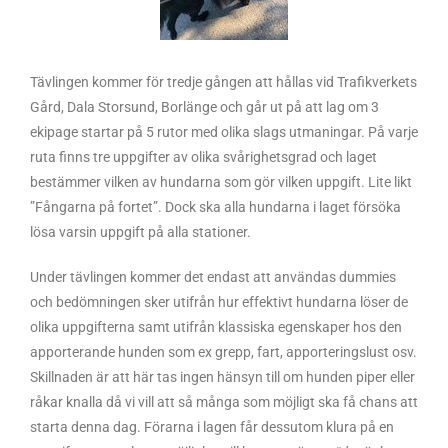
Tävlingen kommer för tredje gången att hållas vid Trafikverkets
Gård, Dala Storsund, Borlänge och går ut på att lag om 3
ekipage startar på 5 rutor med olika slags utmaningar. På varje
ruta finns tre uppgifter av olika svårighetsgrad och laget
bestämmer vilken av hundarna som gör vilken uppgift. Lite likt
”Fångarna på fortet”. Dock ska alla hundarna i laget försöka
lösa varsin uppgift på alla stationer.
Under tävlingen kommer det endast att användas dummies
och bedömningen sker utifrån hur effektivt hundarna löser de
olika uppgifterna samt utifrån klassiska egenskaper hos den
apporterande hunden som ex grepp, fart, apporteringslust osv.
Skillnaden är att här tas ingen hänsyn till om hunden piper eller
råkar knalla då vi vill att så många som möjligt ska få chans att
starta denna dag. Förarna i lagen får dessutom klura på en