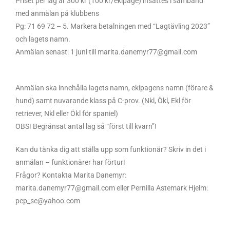
Priset per lag är 300 kr (100 kr/ekipage) insättes i samband
med anmälan på klubbens
Pg: 71 69 72 – 5. Markera betalningen med “Lagtävling 2023”
och lagets namn.
Anmälan senast: 1 juni till marita.danemyr77@gmail.com
Anmälan ska innehålla lagets namn, ekipagens namn (förare &
hund) samt nuvarande klass på C-prov. (Nkl, Ökl, Ekl för
retriever, Nkl eller Ökl för spaniel)
OBS! Begränsat antal lag så “först till kvarn”!
Kan du tänka dig att ställa upp som funktionär? Skriv in det i
anmälan – funktionärer har förtur!
Frågor? Kontakta Marita Danemyr:
marita.danemyr77@gmail.com eller Pernilla Astemark Hjelm:
pep_se@yahoo.com