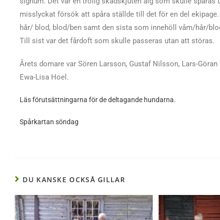
signum. Det var en trolig skadskjuten älg som skulle spåras 
misslyckat försök att spåra ställde till det för en del ekipag
hår/ blod, blod/ben samt den sista som innehöll våm/hår/blod, 
Till sist var det fårdoft som skulle passeras utan att störas.
Årets domare var Sören Larsson, Gustaf Nilsson, Lars-Göran
Ewa-Lisa Hoel.
Läs förutsättningarna för de deltagande hundarna.
Spårkartan söndag
DU KANSKE OCKSÅ GILLAR