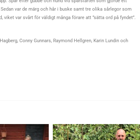
upp. Spår efter gubbe och hund vid spårstarten som gjorde ett
e. Sedan var de märg och hår i buske samt tre olika sårlegor som
viket var svårt för väldigt många förare att ”sätta ord på fyndet”.
 Hagberg, Conny Gunnars, Raymond Hellgren, Karin Lundin och