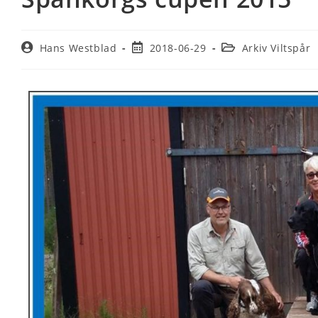
Hans Westblad
2018-06-29
Arkiv Viltspår