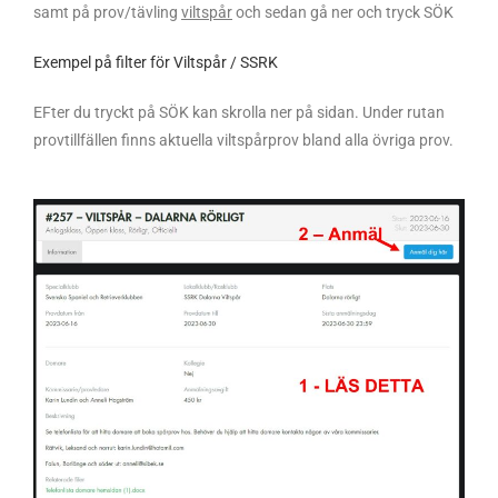
samt på prov/tävling
viltspår
och sedan gå ner och tryck SÖK
Exempel på filter för Viltspår / SSRK
EFter du tryckt på SÖK kan skrolla ner på sidan. Under rutan
provtillfällen finns aktuella viltspårprov bland alla övriga prov.