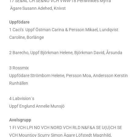
17 SE&NL CH SE&NO VCH VWW-18 Periwinkle’s Myrra
Ägare Susann Adehed, Knivst
Uppfödare
1 Caci’s Uppf Östman Carina & Persson Mikael, Lundqvist
Caroline, Borlänge
2 Barecho, Uppf Björkman Helene, Björkman David, Årsunda
3 Rossmix
Uppfödare Strömbom Helene, Persson Moa, Andersson Kerstin
Runhällen
4 Labvision´s
Uppf Englund Annelie Munsjö
Avelsgrupp
1 FI VCH LPI NO VCH NORD VCH RLD N&F&A SE U(U)CH SE
VCH Mountjoy Scurry Simon Ägare Löfstedt Magnhild,