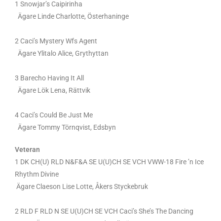
1 Snowjar’s Caipirinha
Ägare Linde Charlotte, Österhaninge
2 Caci’s Mystery Wfs Agent
Ägare Ylitalo Alice, Grythyttan
3 Barecho Having It All
Ägare Lök Lena, Rättvik
4 Caci’s Could Be Just Me
Ägare Tommy Törnqvist, Edsbyn
Veteran
1 DK CH(U) RLD N&F&A SE U(U)CH SE VCH VWW-18 Fire ’n Ice
Rhythm Divine
Ägare Claeson Lise Lotte, Åkers Styckebruk
2 RLD F RLD N SE U(U)CH SE VCH Caci’s She’s The Dancing