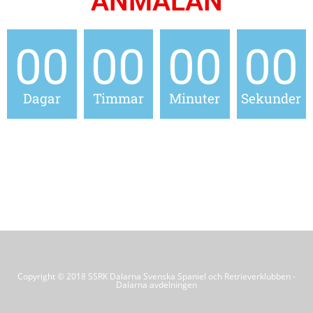
ANMÄLAN
00
00
00
00
Dagar
Timmar
Minuter
Sekunder
Copyright © 2018 SSRK Dalarna Svenska Spaniel och Retrieverklubben -
Dalarna avdelningen