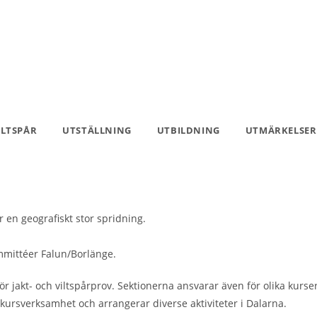
ILTSPÅR
UTSTÄLLNING
UTBILDNING
UTMÄRKELSER
 en geografiskt stor spridning.
mmittéer Falun/Borlänge.
jakt- och viltspårprov. Sektionerna ansvarar även för olika kurser 
ursverksamhet och arrangerar diverse aktiviteter i Dalarna.