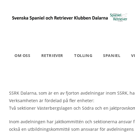
Hoppa
till
innehållet
OM OSS
RETRIEVER
TOLLING
SPANIEL
V
SSRK Dalarna, som är en av fjorton avdelningar inom SSRK, har
Verksamheten är fördelad på fler enheter:
Två sektioner Västerbergslagen och Södra och en jaktprovsko
Inom avdelningen har jaktkommittén och sektionerna ansvar för 
också en utbildningskommitté som ansvarar för avdelningens k