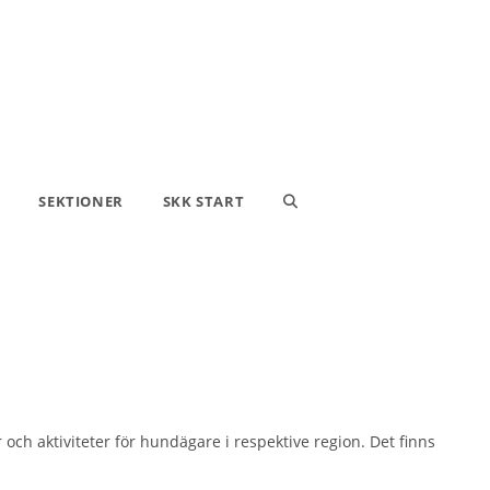
SEKTIONER
SKK START
SLÅ
PÅ/AV
och aktiviteter för hundägare i respektive region. Det finns
WEBBPLATSSÖKNING