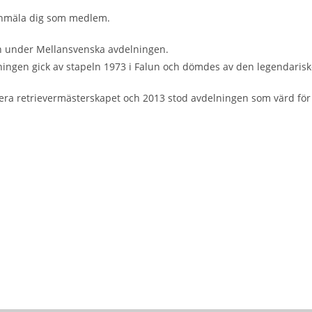
anmäla dig som medlem.
n under Mellansvenska avdelningen.
lningen gick av stapeln 1973 i Falun och dömdes av den legendaris
gera retrievermästerskapet och 2013 stod avdelningen som värd fö