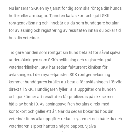
Nu lanserar SKK en ny tjänst för dig som ska röntga din hunds
höfter eller armbågar. Tjänsten kallas kort och gott SKK
röntgenavläsning och innebär att du som hundägare betalar
för avläsning och registrering av resultaten innan du bokar tid
hos din veterinär.
Tidigare har den som röntgat sin hund betalat för såväl själva
undersökningen som SKKs avläsning och registrering på
veterinärkliniken. SKK har sedan fakturerat kliniken för
avläsningen. I den nya e-tjänsten SKK röntgenavläsning
kommer hundägaren istället att betala för avläsningen i förväg
direkt till SKK. Hundägaren fyller i alla uppgifter om hunden
och godkänner att resultaten får publiceras på skk.se med
hjälp av bank-ID. Avläsningsavgiften betalas direkt med
kontokort och gäller ett år. När du sedan bokar tid hos din
veterinär finns alla uppgifter redan i systemet och både du och
veterinären slipper hantera några papper. Själva