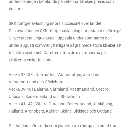
undersökningen betalar du på veterinärkliniken precis som
tidigare.
SKK röntgenavläsning införs successivt över landet
Den nya tjänsten SKK röntgenavläsning har redan testkörts på
Universitetsdjursjukhuset i Uppsala under sommaren och
under augusti kommer ytterligare några medelstora kliniker att
testköra systemet. Därefter införs de nya rutinerna på
klinikerna enligt följande:
Vecka 37–38 i Norrbotten, Västerbotten, Jämtland,
Västernorrland och Gävleborg
Vecka 39-40 i Dalarna, Värmland, Västmanland, Örebro,
Uppsala, Södermanland och Stockholm
Vecka 41–42 i Västra Götaland, Östergötland, Jönköping,
Halland. Kronoberg, Kalmar, Skåne, Blekinge och Gotland
Det här innebär att du som planerat att röntga din hund från