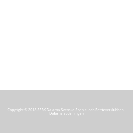
Copyright © 2018 SSRK Dalarna Svenska Spaniel och Retrieverklubben -
Dalarna avdelningen