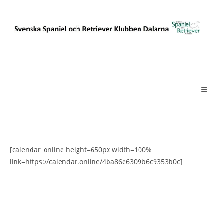
Hoppa
till
innehållet
[calendar_online height=650px width=100%
link=https://calendar.online/4ba86e6309b6c9353b0c]