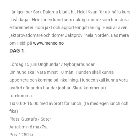
I år igen har Ssrk-Dalarna bjudit hit Heidi Kvan för att hålla kurs
i två dagar. Heidi är en känd som duktig tränare som har stora
erfarenheter inom jakt och apporteringsträning. Heidi är även
jaktprovsdomare och dömer Jaktprov i hela Norden. Läs mera
om Heidi på
www.meneo.no
DAG 1:
Lördag 15 juni Unghundar / Nybörjarhundar
Din hund skall vara minst 10 mån. Hunden skall kunna
apportera och komma på inkallning. Hunden skall kunna vara
ostörd när andra hundar jobbar. Skott kommer att
förekomma.
Tid 9.00- 16.00 med avbrott för lunch. (ta med egen lunch och
fika)
Plats: Gustafs / Säter
Antal: min 6 max7st
Pris: 1250 kr