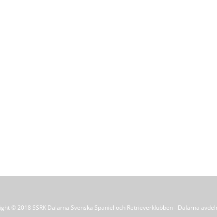
ight © 2018 SSRK Dalarna Svenska Spaniel och Retrieverklubben - Dalarna avdel