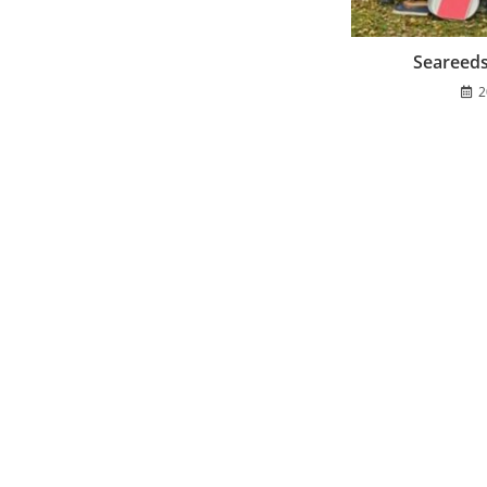
Seareeds
2