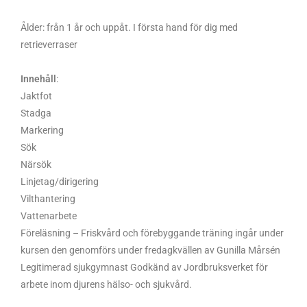
Ålder: från 1 år och uppåt. I första hand för dig med
retrieverraser
Innehåll
:
Jaktfot
Stadga
Markering
Sök
Närsök
Linjetag/dirigering
Vilthantering
Vattenarbete
Föreläsning – Friskvård och förebyggande träning ingår under
kursen den genomförs under fredagkvällen av Gunilla Mårsén
Legitimerad sjukgymnast Godkänd av Jordbruksverket för
arbete inom djurens hälso- och sjukvård.