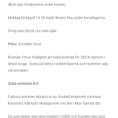
Skott kan förekomma under kursen.
Middag lördag kl 19.00 ingår liksom fika under kursdagarna.
Övrig mat/dryck tas med själv.
Plats
: Grönklitt Orsa
Boende: Finns möjlighet att boka boende för 280 kr/person i
delad stuga. Svara på detta i webbfrågorna som kommer upp
vid anmälan.
Sista anmälan 8/5
Faktura kommer skickas ut av Studiefrämjandet närmare
kursstart, håll koll i skräpposten om den råkar hamna där.
Du som deltar ska vara medlem i SSRK och hunden ska vara