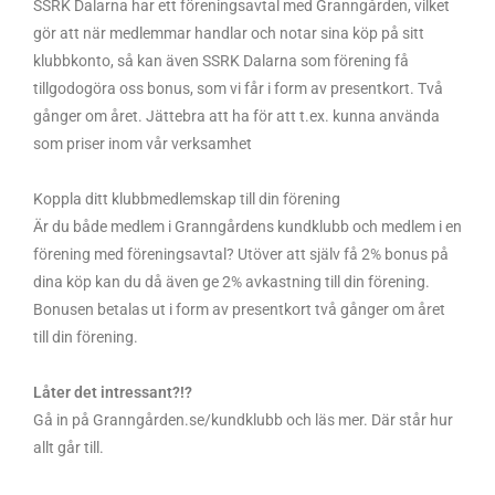
SSRK Dalarna har ett föreningsavtal med Granngården, vilket
gör att när medlemmar handlar och notar sina köp på sitt
klubbkonto, så kan även SSRK Dalarna som förening få
tillgodogöra oss bonus, som vi får i form av presentkort. Två
gånger om året. Jättebra att ha för att t.ex. kunna använda
som priser inom vår verksamhet
Koppla ditt klubbmedlemskap till din förening
Är du både medlem i Granngårdens kundklubb och medlem i en
förening med föreningsavtal? Utöver att själv få 2% bonus på
dina köp kan du då även ge 2% avkastning till din förening.
Bonusen betalas ut i form av presentkort två gånger om året
till din förening.
Låter det intressant?!?
Gå in på Granngården.se/kundklubb och läs mer. Där står hur
allt går till.