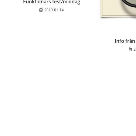
Funktionärs fest/middag
2019-01-14
Info frå
2