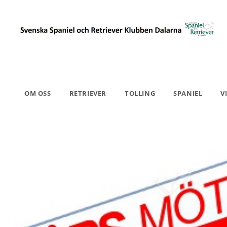
Hoppa
till
innehållet
OM OSS
RETRIEVER
TOLLING
SPANIEL
V