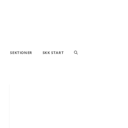
SEKTIONER
SKK START
SLÅ
PÅ/AV
WEBBPLATSSÖKNING