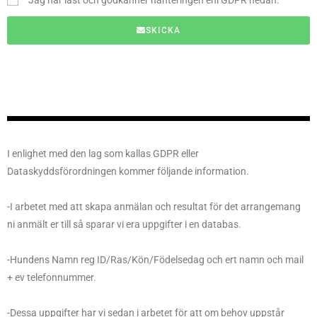
Jag har läst och godkänner hanteringen enl GDPR nedan.
SKICKA
I enlighet med den lag som kallas GDPR eller
Dataskyddsförordningen kommer följande information.
-I arbetet med att skapa anmälan och resultat för det arrangemang
ni anmält er till så sparar vi era uppgifter i en databas.
-Hundens Namn reg ID/Ras/Kön/Födelsedag och ert namn och mail
+ ev telefonnummer.
-Dessa uppgifter har vi sedan i arbetet för att om behov uppstår